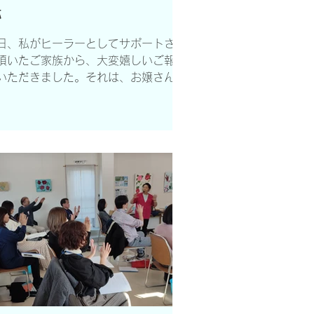
跡
技法は患者さんに対しても、心身の緊
を和らげる手段として有効だと感じ
日、私がヒーラーとしてサポートさせ
。特に、入院生活で活動量が減りがち
頂いたご家族から、大変嬉しいご報告
患者さんにとって、軽い体操やゆっく
いただきました。それは、お嬢さんが
とした呼吸法は、気分転換や身体を動
戦されたピアノコンクールでの出来事
すきっかけとな
す。 お母様はプラニックヒーラー
、3日前からプラニック・ヒーリング
心理療法にある「ストレス除去のプロ
コル」を娘さんに実施し...