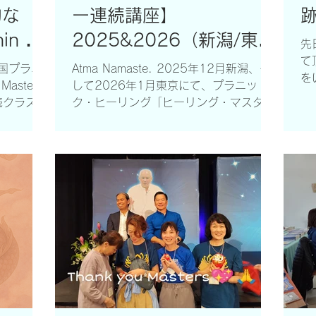
的な
ー連続講座】
ング技術で
プラニック・ヒーリング レベル1（基
た
療専門家は
本）の復習 「人格形成」をテーマにし
張
hin —
2025&2026（新潟/東
先
のお仕事を
た浄化 温泉浴による 水の浄化 慈悲のマ
た
て
京）受講生募集
ッショナル
ントラ 奉仕やお金について 祈りと瞑想
な
米国プラニ
Atma Namaste. 2025年12月新潟、そ
を
くことがで
心身を整えた後は、美味しいベジタリア
り
ster
して2026年1月東京にて、プラニッ
挑
ン料理をゆっく
か
連続クラスが
ク・ヒーリング「ヒーリング・マスタリ
で
は4つの
ー」（レベルⅡ・Ⅲ・Ⅳ連続講座）を開
で
ングを一気
講いたします。 受講前提条件について
の
..
： 「ヒーリング・マスタリー」連続講
ト
座に参加するには、...