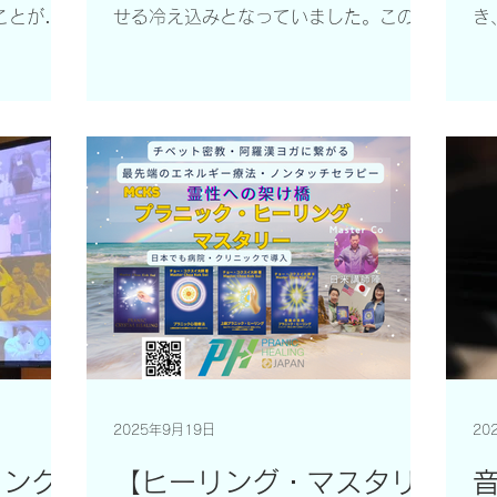
「色のプラ
や目に見えない世界とつながっているこ
イ
ことがで
せる冷え込みとなっていました。この時
き
と、とても心地良く包まれているような
ま
できると
期にプラニック・ヒーリングのイベント
ー
感覚でした。ここで
学
は難しい
を開催するのは、今回が初めての試みで
ン
理
学ぶことが
した。 会場選び ― ベジタリアン対応の
っ
や自己治癒
温泉宿を求めて 候補地として新潟県下
H
す。 し
越地方をいくつか巡る中で、 完全なベ
た
を必要とせ
ジタリアン対応が可能な温泉ホテル と
グ
とができ
して選ばせていただいたのが、白玉の湯
さ
とても楽し
「華鳳」さんです。温泉・お料理・空
積
身体を強く
間、どれをとっても、今回のテーマにふ
し
や大切な人
さわしい場所でした。 全国から集まっ
紹
ーズナブル
た仲間と「繁栄・豊かさ」を探求する時
想
いと思いま
間 関東・関西から、新幹線や飛行機で
授
う。 レベ
新潟駅を経由し、新発田市まで足を運ん
方
するシン
でくださった受講生の皆さまと共に、
体
です。妊
「繁栄とは何か」「真の豊かさとは何
た
2025年9月19日
20
んにも安心
か」をテーマにしたワークショップを開
た
ベルⅡ
催しました。 短い時間ではありました
ゆ
リング
【ヒーリング・マスタリ
門技術 で
が、以下のようなことを学びました：
ョ