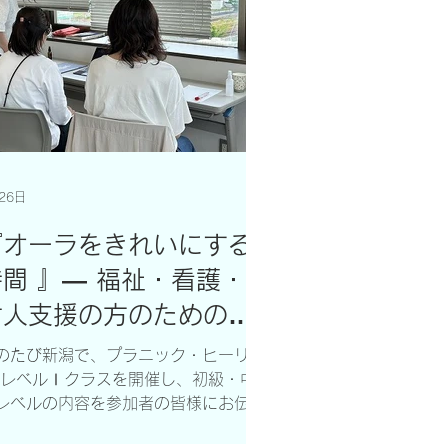
26日
『オーラをきれいにする
時間 』― 福祉・看護・
対人支援の方のためのヒ
ーリング体験会 ―
のたび新潟で、プラニック・ヒーリン
 レベルⅠクラスを開催し、初級・中
レベルの内容を参加者の皆様にお伝え
ました。 今回は、静岡から新潟まで