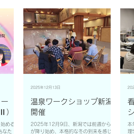
半
当に限ら
クラス】 プラニック・ヒーリングは、
り
生命エネルギー（プラーナ）を活用し、
も
上級クラ
心身を整えるヒーリング法です。 ２日
ら
間のクラスでオーラやチャクラなどのエ
た
レベルⅡ研
ネルギー解剖学を学ぶだけでなく、実際
っ
るように
にエネルギーを感じ、ヒーリングを行う
か
には、 シ
実習を繰り返します。 初めて参加され
た
ーにて、
た皆さんは、 「ヒーリングというと特
一
のヒーリン
別な人が出来るもの、努力がすごく必要
特
機会にも恵
で難しいものと思っていました…（つづ
化
く）（さおりさん）」 【写真② ヒー
点
会です。
リング風景】 クラスでは、参加者同士
実
2025年12月13日
20
と思ってい
がペアになり、オーラを感じ取るスキャ
や
ンニングや、エネルギーを浄化・活性化
リー
温泉ワークショップ新潟
び
するヒーリングを何度も練習します。
る
＆Ⅱ）
開催
シ
ご活用く
「（つづき）…実際参加させてもらう
た
～～～～
と、氣はみんなもっていて感じることが
ま
を始めるの
2025年12月9日、新潟では前週から雪
本
できると思いました。目に見えないもの
解
あなた
が降り始め、本格的な冬の到来を感じさ
理