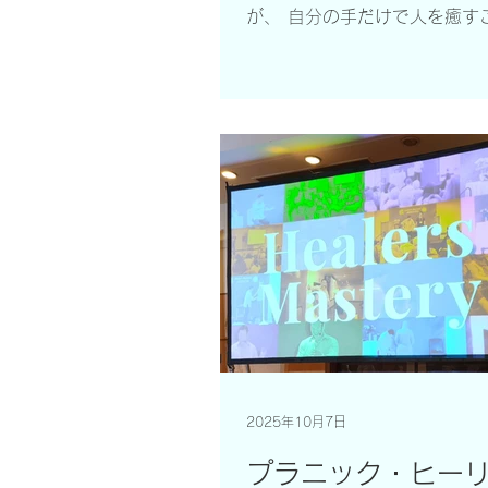
本の浄化と活性化を土台に、
が、 自分の手だけで人を癒す
きる技術 を身につけることが
したらどうでしょうか。 それ
ことではありません。誰でも
でき、しかも自分自身の健康
力も高めることができる方法で
かもそれは、薬や機器や道具
ず、 あなたの手だけで行うこ
る技術 なのです。 それが、
い学びでありながら、自分の
し、自己治癒力を高め、家族
を実際に癒すことができるリ
な方法だとしたら、素晴らし
せんか。 さあ、はじめましょ
ルⅠは、 白いプラーナを活用
プルで安全なヒーリング手法 
2025年10月7日
婦や赤ちゃん、小さなお子さ
して使うことができます。 レ
プラニック・ヒー
は、 色のプラーナを用いる専