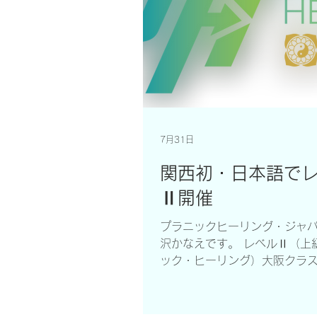
7月31日
関西初・日本語で
Ⅱ開催
プラニックヒーリング・ジャパ
沢かなえです。 レベルⅡ（上級プラニ
ック・ヒーリング）大阪クラ
て、 あらためてご連絡です。 今回、大
阪で開催するレベルⅡは、 日
接お伝えするクラスです。 関西でレベ