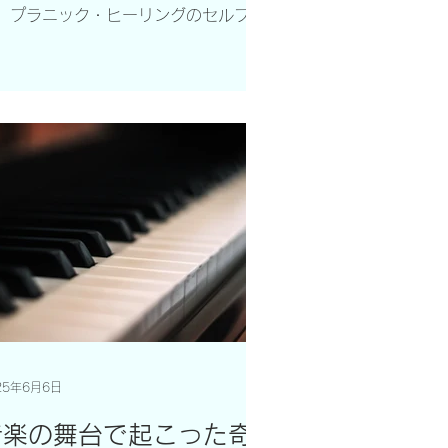
ジングなど、非常に幅広い内容を学び
、プラニック・ヒーリングのセルフヒ
す。 実際に「自分の手で感じながら
リングの著書、マスタースティーブ
ぶ」時間が多いため、初めての方でも
・コーとエリック・ロビンズ医師によ
解しやすく、すぐに実践
て執筆されたYOUR HANDS CAN
EAL YOUのワークショップを行いまし
。 体操、呼吸法、セルフヒーリン
に取り組んだ、この氣の講座で、学生
んたちは、いくつかの実験や、実習に
極的に参加し、互いに感じたことを話
合ってシェアして下さいました。一部
介します。 【学生さんからの感
】： 今日のヒューマンケア心理学の
業では、外部講師の方から“氣”の考え
や、氣を感じ・送り合う体験、簡単な
操、プラニック呼吸などを実際に行っ
。実際に体を動かしたり呼吸に集中し
25年6月6日
りすることで、自分自身の心と身体が
るんでいく感覚があり、リラクゼーシ
音楽の舞台で起こった奇
ンの効果を実感できた。また、こうし