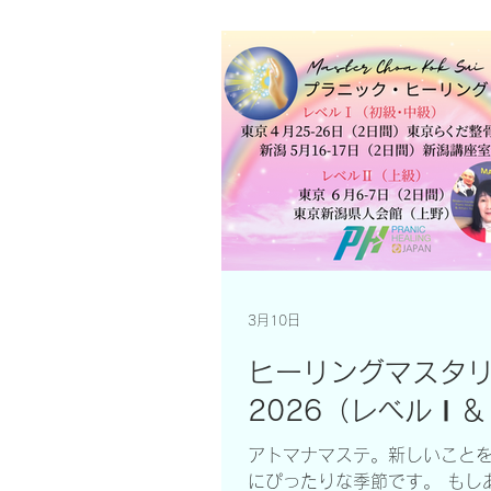
ルⅡを受講できる機会は、 本
れています。 2017年から2024年ま
で、 大久保ケイ先生が日本へ
スを教えに来られて以来、 新潟3回、東
京、大阪、茨城で 合計6回の
修を終え、 教えることができ
なりました。 さらに2025年
カゴのヒーラーズ・マスタリ
マスターコーから直接、 4つ
グコースの最新の教えを学ぶ
まれました。 今回は、日本語でじっく
り学んでいただける 貴重な機
3月10日
「いつかレベルⅡを受けたい
た」 「以前受けたけれど、日本語でも
ヒーリングマスタ
う一度学び直したい」 そのように感じ
2026（レベルⅠ
ている方は、 ぜひこの機会を
ださい。 ～～～～～～～～～
アトマナマステ。新しいこと
～ レベルⅡでは、 レベルⅠで学んだ基
にぴったりな季節です。 もし