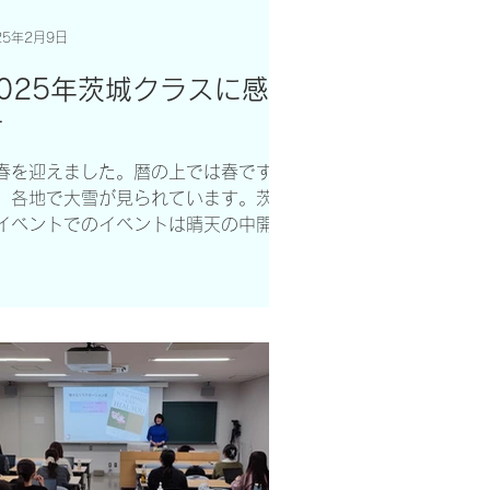
25年2月9日
2025年茨城クラスに感
謝
春を迎えました。暦の上では春です
、各地で大雪が見られています。茨城
イベントでのイベントは晴天の中開催
きたことは、大変ありがたいことでし
。 茨城県大子町でレベルⅠと水戸市
レベルⅣ（クリスタル）を、カリフォ
ニアからの講師Kei...