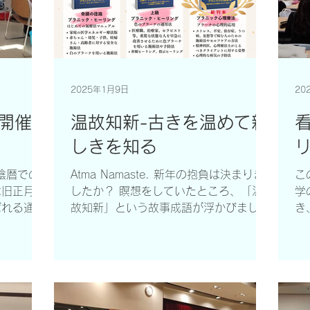
2025年1月9日
20
ス開催
温故知新-古きを温めて新
しきを知る
 太陰暦での
Atma Namaste. 新年の抱負は決まりま
こ
は旧正月と
したか？ 瞑想をしていたところ、「温
学
ばれる通り
故知新」という故事成語が浮かびまし
き
この頃で
た。そんな折に、正月に実家に帰った際
ー
成長に向け
に、父が読んでいた中国の思想シリーズ
ン
さまにとっ
『論語』ほか本を譲り受けたので、その
っ
ものとな
中から、ご紹介します。 子曰（のた
H
ま）わく...
ま