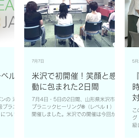
7月7日
5月
レベル
米沢で初開催！笑顔と感
動に包まれた2日間
ンの 滝
7月4日・5日の2日間、山形県米沢市で
プラニックヒーリング®（レベルⅠ）を
こ
スについ
開催しました。米沢での開催は今回が初
グ
めてです。 多くの素晴らしいご縁に恵
級
本語で直
まれ、終始温かな雰囲気の中で学びを深
し
めることができました。 【写真①米沢