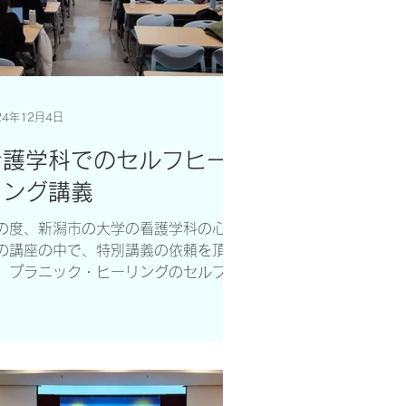
24年12月4日
看護学科でのセルフヒー
リング講義
の度、新潟市の大学の看護学科の心理
の講座の中で、特別講義の依頼を頂
、プラニック・ヒーリングのセルフヒ
リングの著書、マスタースティーヴ
・コーとエリック・ロビンズ医師によ
て執筆されたYOUR HANDS CAN
EAL YOUのワークショップを行ってき
した。...