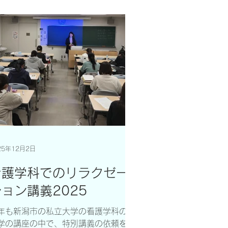
日以上かけてご参加くださった方もお
、熱心に学んでいただけたことをとて
嬉しく感じています。 参加者の方か
は、次のようなご感想をいただきまし
。 「エネルギーについて基礎からし
かり学びたいと思い、数ある講座の中
らプラニック・ヒーリングを選びまし
。 プラニック・ヒーリングは内容に
貫性があり、体系的で分かりやすく、
にスキャン、浄化、エネルギーの安定
に関するプロセスがしっかりしている
に信頼感を持ちました。レベル1から
践することができ、滝沢先生は分かり
25年12月2日
すく教えてくださるので、安心して学
看護学科でのリラクゼー
を深めることができました。 関連す
内容についても親身にサポートしてい
ョン講義2025
だき、とても学びやすい環境だと感じ
した。」 レベルⅠでは、エネルギー
年も新潟市の私立大学の看護学科の心
剖学、スキャニング、浄化、エナジャ
学の講座の中で、特別講義の依頼を頂