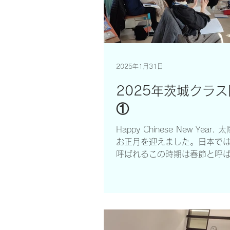
2025年1月31日
2025年茨城クラ
①
Happy Chinese New Year.
お正月を迎えました。日本で
呼ばれるこの時期は春節と呼
に日の光が明るく感じられる
す。巳年の2025年が霊的な
た変容と変革の年となり、皆
て喜びと幸せと繁栄に満ちた
り...