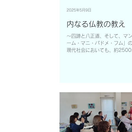
2025年5月9日
内なる仏教の教え
〜四諦と八正道、そして、マ
ーム・マニ・パドメ・フム」
現代社会においても、約250
ンドで悟りを開いたブッダ（
えが、今なお多くの人に心の
ています。 「ただ伝統だから
信じてはならない。権威者が
ら、経典に書いてあるか...