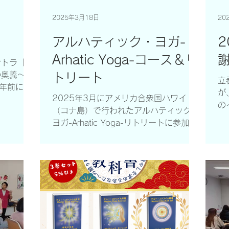
2025年3月18日
20
アルハティック・ヨガ-
Arhatic Yoga-コース＆リ
ントラ「オ
の奥義〜
トリート
立
0年前にイ
が
2025年3月にアメリカ合衆国ハワイ
釈迦）の教
の
（コナ島）で行われたアルハティック・
支えを与え
で
ヨガ-Arhatic Yoga-リトリートに参加し
といって
た
ました。ArhaticとはArhat（アルハッ
言ったか
で
ト）阿羅漢とも呼ばれる、いわゆる聖者
ル
に向かう道に向かうヨガをチョー・コク
スイ大師が様々なヨガを統合して創り...