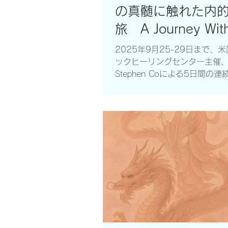
の真髄に触れた内
す。非常にパワフルなヒーリ
あり、医師や看護師などの医
旅 A Journey Wit
もちろん、セラピストや施術
Discovering the
されている方にも、プロフェ
2025年9月25-29日まで、
な技術として活用していただ
ックヒーリングセンター主催、Ma
Essence of Pranic
きます。...
Stephen Coによる5日間の
Healing
シカゴで開催されました。これ
レベルのプラニック・ヒーリ
に学ぶことができるものです。.