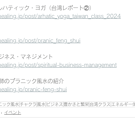
アルハティック・ヨガ（台湾レポート②）
healing.jp/post/arhatic_yoga_taiwan_class_2024
ealing.jp/post/pranic_feng_shui
ジネス・マネジメント
healing.jp/post/spiritual-business-management
師のプラニック風水の紹介
ealing.jp/pranic-feng-shui
ニック風水
チャクラ
風水
ビジネス
豊かさと繁栄
台湾クラス
エネルギー
イベント