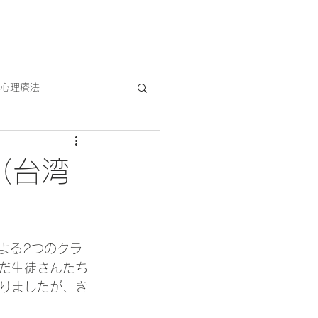
ブログ記事検索
登録/お問い合わせ
MORE
心理療法
ビジネス
医療・看護
（台湾
による2つのクラ
だ生徒さんたち
りましたが、き