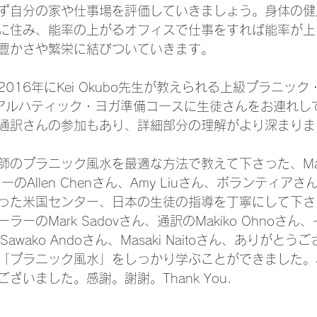
ず自分の家や仕事場を評価していきましょう。身体の健
に住み、能率の上がるオフィスで仕事をすれば能率が上
豊かさや繁栄に結びついていきます。
016年にKei Okubo先生が教えられる上級プラニッ
にアルハティック・ヨガ準備コースに生徒さんをお連れし
通訳さんの参加もあり、詳細部分の理解がより深まりま
のプラニック風水を最適な方法で教えて下さった、Master 
のAllen Chenさん、Amy Liuさん、ボランティア
た米国センター、日本の生徒の指導を丁寧にして下さったK
ーのMark Sadovさん、通訳のMakiko Ohnoさん
さん、Sawako Andoさん、Masaki Naitoさん、ありが
「プラニック風水」をしっかり学ぶことができました。
ざいました。感謝。謝謝。Thank You.