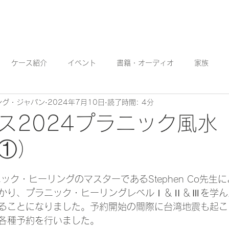
プラーナとは
瞑想
講座・イベント
ブログ
ストア
ケース紹介
イベント
書籍・オーディオ
家族
ング・ジャパン
2024年7月10日
読了時間: 4分
と繁栄
プラニック・ヒーリング
サービス（慈善活動）
ス2024プラニック風水
①）
日
ニック・ヒーリングのマスターであるStephen Co先生
かり、プラニック・ヒーリングレベルⅠ＆Ⅱ＆Ⅲを学ん
ることになりました。予約開始の間際に台湾地震も起こ
各種予約を行いました。