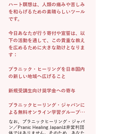
ハート瞑想は、人類の痛みや苦しみ
を和らげるための素晴らしいツール
です。​

今日あなたが行う寄付や宣誓は、以
下の活動を通して、この貴重な教え
を広めるために大きな助けとなりま
す：

プラニック・ヒーリングを日本国内
の新しい地域へ広げること

新規受講生向け奨学金への寄与

プラニックヒーリング・ジャパンに
よる無料オンライン学習グループや
オンライン瞑想会の維持

なお、プラニックヒーリング・ジャパ
ン／Pranic Healing Japanは非営利団
体ではありません。そのため、あなた
あなたの寛大さによって生じる善い