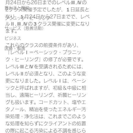
月24日から26日までのレベルⅢ,Ⅳの
豊かさと繁栄
2クラス開催予定でしたが、１日延長と
なり、１月24日から27日までで、レベ
プラニック・ヒーリング
ルⅡ,Ⅲ,Ⅳの３クラス開催に変更になり
サービス（慈善活動）
ます。
ビジネス
これらのクラスの前提条件があり、
医療・看護
「レベルⅠ＝ベーシック・プラニッ
ク・ヒーリング」の修了が必要です。
レベルⅢとⅣを受講されるためには、
レベルⅡが必須となり、このような変
更になりました。レベルⅠは、ベーシ
ックと呼ばれますが、初級＆中級に相
当し、遠隔ヒーリング、祈願ヒーリン
グも扱います。コードカット、塩やエ
タノール、精油を使ったエネルギー汚
染処理・浄化法は、これまでこのよう
な処理を知らずにクライアントの処置
の際に起こる汚染による不調を感じら