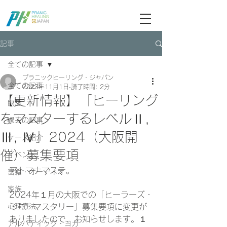
ブログ記事検索
記事
全ての記事
プラニックヒーリング・ジャパン
全ての記事
2023年11月1日
読了時間: 2分
【更新情報】「ヒーリング
瞑想
をマスターするレベルⅡ,
過去の記事
Ⅲ, Ⅳ」2024（大阪開
ケース紹介
催）募集要項
イベント
アトマナマステ。
書籍・オーディオ
家族
2024年１月の大阪での「ヒーラーズ・
心理療法
ミニ・マスタリー」募集要項に変更が
ありましたので、お知らせします。１
アルハティック・ヨガ