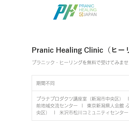
はじめに
Pranic Healing Clini
プラニック・ヒーリングを無料で受けてみませ
期間不同
期
間
不
プラナプロダクツ講座室（新潟市中央区）
同
前地域交流センター
|
東京新潟県人会館 
央区）
|
​米沢市松川コミュニティセンター