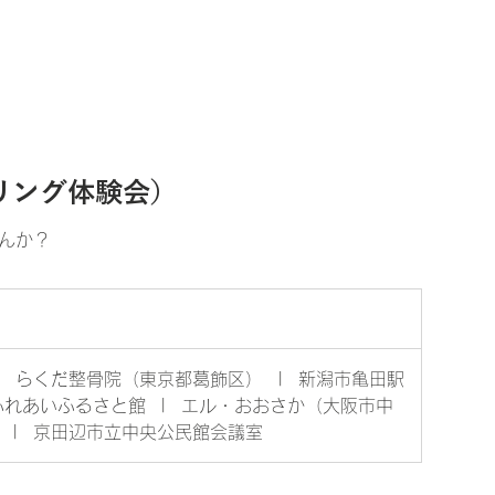
プラーナとは
瞑想
講座・イベント
ブログ
ストア
c（ヒーリング体験会）
んか？
|
らくだ整骨院（東京都葛飾区）
|
新潟市亀田駅
ふれあいふるさと館
|
エル・おおさか（大阪市中
|
京田辺市立中央公民館会議室