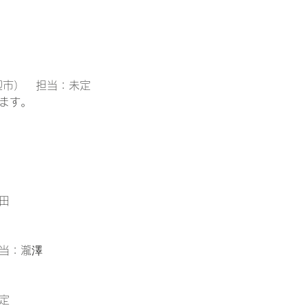
辺市） 担当：未定
ます。
田
当：瀧澤
定