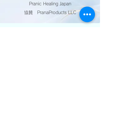
Pranic Healing Japan
協賛 PranaProducts LLC
>> サイトポリシー
>> 新規会員登録
プラニックヒーリング・ジャパン
〒950-0915 新潟県新潟市中央区鐙西2-35-13-
109
PRANIC HEALING.com
https://pranichealing.com/
GLOBAL PRANIC HEALING.com
https://www.globalpranichealing.com/directory/a