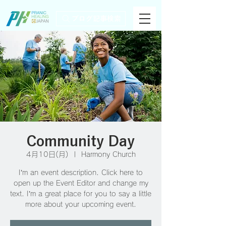
ブログ記事検索
Community Day
4月10日(月)
  |  
Harmony Church
I’m an event description. Click here to
open up the Event Editor and change my
text. I’m a great place for you to say a little
more about your upcoming event.