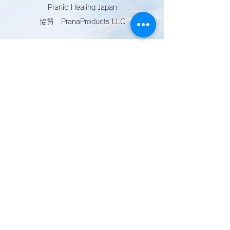
Pranic Healing Japan
協賛 PranaProducts LLC
>> サイトポリシー
>> 新規会員登録
プラニックヒーリング・ジャパン
〒950-0915 新潟県新潟市中央区鐙西2-35-13-
109
PRANIC HEALING.com
https://pranichealing.com/
GLOBAL PRANIC HEALING.com
https://www.globalpranichealing.com/directory/a