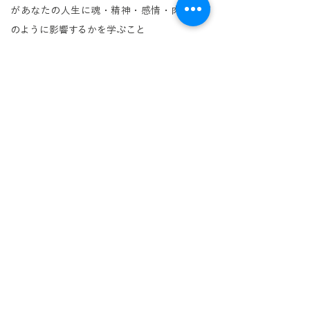
があなたの人生に魂・精神・感情・肉体にど
のように影響するかを学ぶこと
エネルギー的な種（シード）には「エネルギ
ーDNA記録装置」はサトルボディと肉体を形
成するための「設計図（ブループリント）」が
含まれていること
高次の魂と転生した魂との間のコミュニケー
ションケーブルのサイズを拡大する方法
これは
宗教画では光の柱が頭上の光輪に降りてくる
姿として描かれます。キリスト教では聖霊降臨
として表現されています
日常生活の中であなたの魂を体験すること
3本のシルバーコード
と内なる
カドゥケウスの
秘密
、そいてそれが
安全なクンダリーニ覚醒
とどのように関係しているかを学ぶこと
​ほかにも、さらに多くのことを学びます。