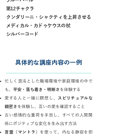
ブルーパール
第12チャクラ
クンダリーニ・シャクティを上昇させる
メディカル・カドゥケウスの杖
シルバーコード
具体的な講座内容の一例
忙しく混沌とした職場環境や家庭環境の中で
も、
平安・落ち着き・明晰さ
を体験する
愛する人と一緒に瞑想し、
スピリチュアルな
親密さ
を体験し、互いの愛を確認すること
古い感情的な重荷を手放し、すべての人間関
係にポジティブな変化を生み出す方法
言霊（マントラ）
を使って、
内なる静寂を即