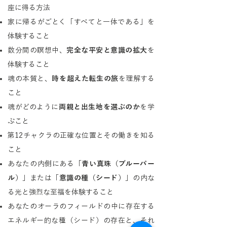
座に得る方法
家に帰るがごとく「すべてと一体である」を
体験すること
数分間の瞑想中、
完全な平安と意識の拡大
を
体験すること
魂の本質と、
時を超えた転生の旅
を理解する
こと
魂がどのように
両親と出生地を選ぶのか
を学
ぶこと
第12チャクラの正確な位置とその働きを知る
こと
あなたの内側にある「
青い真珠（ブルーパー
ル）
」または「
意識の種（シード）
」の内な
る光と強烈な至福を体験すること
あなたのオーラのフィールドの中に存在する
エネルギー的な種（シード）の存在と、それ