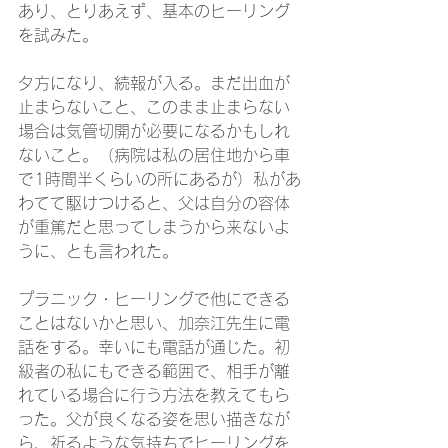
あり、とりあえず、基本のヒーリング
を試みた。
夕方になり、続報が入る。まだ出血が
止まらないこと、このまま止まらない
場合は気管切開が必要になるかもしれ
ないこと。（病院は私の居住地から車
で1時間半くらいの所にあるが）私があ
わてて駆けつけると、父は自分の容体
が重篤だと思ってしまうから来ないよ
うに、とも言われた。
プラニック・ヒーリングで他にできる
ことはないかと思い、加奈江先生に電
話をする。幸いにも電話が通じた。初
級者の私にもできる範囲で、相手が離
れている場合に行う方法を教えてもら
った。父が良くなる姿を思い描きなが
ら、祈るような気持ちでヒーリングを