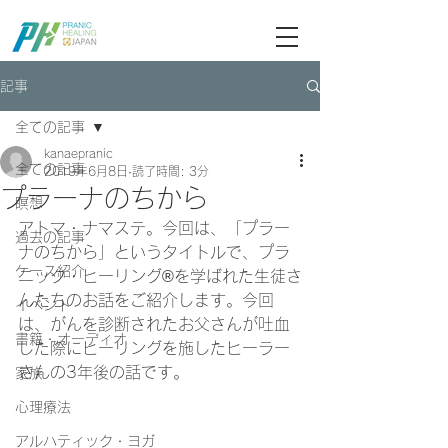
ブログ記事検索
記事
全ての記事
kanaepranic
全ての記事
2019年6月8日
読了時間: 3分
プラーナのちから
瞑想
アトマ・ナマステ。今回は、「プラー
過去の記事
ナのちから」というタイトルで、プラ
ケース紹介
ニック・ヒーリング®を学ばれた生徒さ
んたちのお話をご紹介します。今回
イベント
は、がんを診断されたお父さんが吐血
書籍・オーディオ
した際にヒーリングを施したヒーラー
さんの3年後の話です。
家族
心理療法
アルハティック・ヨガ