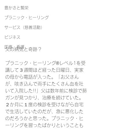
豊かさと繁栄
プラニック・ヒーリング
サービス（慈善活動）
ビジネス
医療・看護
父の病気と奇跡？
プラニック・ヒーリング®レベル1を受
講して３週間ほど経った日曜日、実家
の母から電話が入った。「お父さん
が、咳き込んで両手にたくさん血を吐
いて入院した!!」父は数年前に検診で肺
ガンが見つかり、治療を続けていた。
２か月に１度の検診を受けながら自宅
で生活していたのだが、急に悪化した
のだろうかと思った。プラニック・ヒ
ーリングを習ったばかりということも